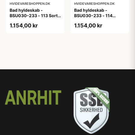
HVIDEVARESHOPPEN.DK
HVIDEVARESHOPPEN.DK
Bad hyldeskab -
Bad hyldeskab -
BSU030-233 - 113 Sort
BSU030-233 - 114
Eg - Melamin, sort eg
White Oak Line - Hvid
1.154,00 kr
1.154,00 kr
m/eg ABS-kant