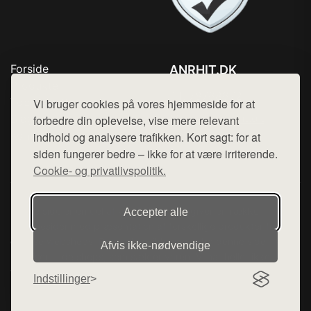
Forside
ANRHIT.DK
Produkter
Tlf. 78768672
Top Rabatter
Vi bruger cookies på vores hjemmeside for at
Mail:
hej@want.dk
Blog
forbedre din oplevelse, vise mere relevant
Kontakt
indhold og analysere trafikken. Kort sagt: for at
Cookie- og privatlivspolitik
siden fungerer bedre – ikke for at være irriterende.
Cookie- og privatlivspolitik.
Denne side er en del af want.dk, der udgiver en række
Accepter alle
hjemmesider med præsentation af forskellige produkter fra
diverse webshops. Der sælges ikke varer fra denne side - vi
Afvis ikke‑nødvendige
henviser til de shops, som sælger varen. Vi har heller ikke
varerne på lager.
Indstillinger
© 2026 anrhit.dk. Alle rettigheder forbeholdes.