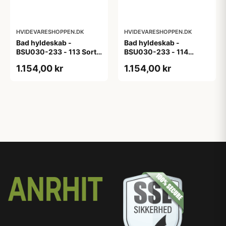
HVIDEVARESHOPPEN.DK
HVIDEVARESHOPPEN.DK
Bad hyldeskab -
Bad hyldeskab -
BSU030-233 - 113 Sort
BSU030-233 - 114
Eg - Melamin, sort eg
White Oak Line - Hvid
1.154,00 kr
1.154,00 kr
m/eg ABS-kant