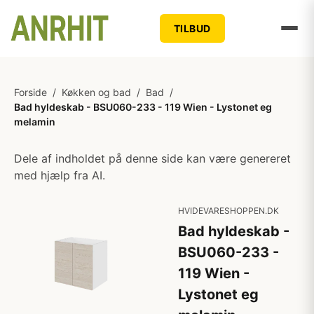
TILBUD
Forside
/
Køkken og bad
/
Bad
/
Bad hyldeskab - BSU060-233 - 119 Wien - Lystonet eg
melamin
Dele af indholdet på denne side kan være genereret
med hjælp fra AI.
HVIDEVARESHOPPEN.DK
Bad hyldeskab -
BSU060-233 -
119 Wien -
Lystonet eg