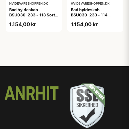
HVIDEVARESHOPPEN.DK
HVIDEVARESHOPPEN.DK
Bad hyldeskab -
Bad hyldeskab -
BSU030-233 - 113 Sort
BSU030-233 - 114
Eg - Melamin, sort eg
White Oak Line - Hvid
1.154,00 kr
1.154,00 kr
m/eg ABS-kant