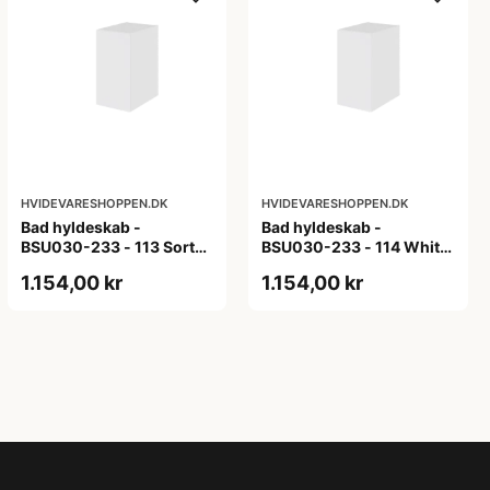
HVIDEVARESHOPPEN.DK
HVIDEVARESHOPPEN.DK
Bad hyldeskab -
Bad hyldeskab -
BSU030-233 - 113 Sort
BSU030-233 - 114 White
Eg - Melamin, sort eg
Oak Line - Hvid m/eg
1.154,00 kr
1.154,00 kr
ABS-kant