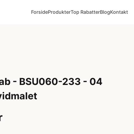
Forside
Produkter
Top Rabatter
Blog
Kontakt
ab - BSU060-233 - 04
vidmalet
r