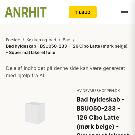
TILBUD
Forside
/
Køkken og bad
/
Bad
/
Bad hyldeskab - BSU050-233 - 126 Cibo Latte (mørk beige)
- Super mat lakeret folie
Dele af indholdet på denne side kan være genereret
med hjælp fra AI.
HVIDEVARESHOPPEN.DK
Bad hyldeskab -
BSU050-233 -
126 Cibo Latte
(mørk beige) -