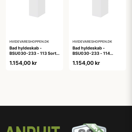
HVIDEVARESHOPPEN.DK
HVIDEVARESHOPPEN.DK
Bad hyldeskab -
Bad hyldeskab -
BSU030-233 - 113 Sort
BSU030-233 - 114
Eg - Melamin, sort eg
White Oak Line - Hvid
1.154,00 kr
1.154,00 kr
m/eg ABS-kant