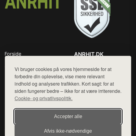
Forside
ANRHIT.DK
Produkter
Tlf. 78768672
Top Rabatter
Vi bruger cookies på vores hjemmeside for at
Mail:
hej@want.dk
Blog
forbedre din oplevelse, vise mere relevant
Kontakt
indhold og analysere trafikken. Kort sagt: for at
Cookie- og privatlivspolitik
siden fungerer bedre – ikke for at være irriterende.
Cookie- og privatlivspolitik.
Denne side er en del af want.dk, der udgiver en række
Accepter alle
hjemmesider med præsentation af forskellige produkter fra
diverse webshops. Der sælges ikke varer fra denne side - vi
Afvis ikke‑nødvendige
henviser til de shops, som sælger varen. Vi har heller ikke