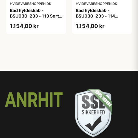
HVIDEVARESHOPPEN.DK
HVIDEVARESHOPPEN.DK
Bad hyldeskab -
Bad hyldeskab -
BSU030-233 - 113 Sort
BSU030-233 - 114
Eg - Melamin, sort eg
White Oak Line - Hvid
1.154,00 kr
1.154,00 kr
m/eg ABS-kant