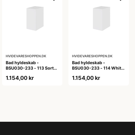
HVIDEVARESHOPPEN.DK
HVIDEVARESHOPPEN.DK
Bad hyldeskab -
Bad hyldeskab -
BSU030-233 - 113 Sort
BSU030-233 - 114 White
Eg - Melamin, sort eg
Oak Line - Hvid m/eg
1.154,00 kr
1.154,00 kr
ABS-kant