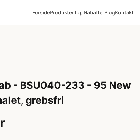
Forside
Produkter
Top Rabatter
Blog
Kontakt
ab - BSU040-233 - 95 New
alet, grebsfri
r