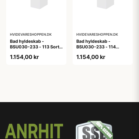
HVIDEVARESHOPPEN.DK
HVIDEVARESHOPPEN.DK
Bad hyldeskab -
Bad hyldeskab -
BSU030-233 - 113 Sort
BSU030-233 - 114
Eg - Melamin, sort eg
White Oak Line - Hvid
1.154,00 kr
1.154,00 kr
m/eg ABS-kant