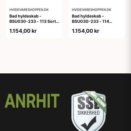
HVIDEVARESHOPPEN.DK
HVIDEVARESHOPPEN.DK
Bad hyldeskab -
Bad hyldeskab -
BSU030-233 - 113 Sort
BSU030-233 - 114
Eg - Melamin, sort eg
White Oak Line - Hvid
1.154,00 kr
1.154,00 kr
m/eg ABS-kant