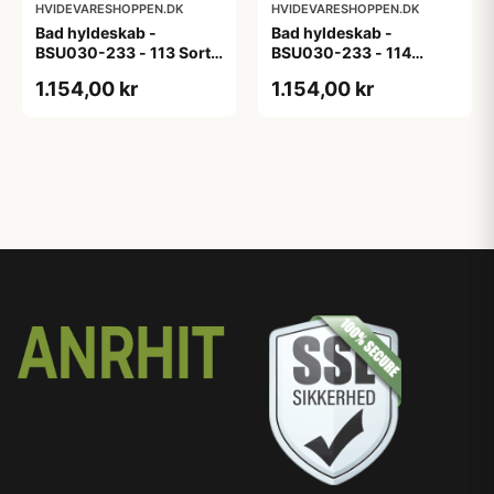
HVIDEVARESHOPPEN.DK
HVIDEVARESHOPPEN.DK
Bad hyldeskab -
Bad hyldeskab -
BSU030-233 - 113 Sort
BSU030-233 - 114
Eg - Melamin, sort eg
White Oak Line - Hvid
1.154,00 kr
1.154,00 kr
m/eg ABS-kant