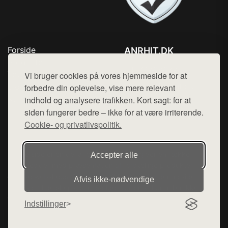
Forside
ANRHIT.DK
Produkter
Tlf. 78768672
Top Rabatter
Vi bruger cookies på vores hjemmeside for at
Mail:
hej@want.dk
Blog
forbedre din oplevelse, vise mere relevant
Kontakt
indhold og analysere trafikken. Kort sagt: for at
Cookie- og privatlivspolitik
siden fungerer bedre – ikke for at være irriterende.
Cookie- og privatlivspolitik.
Denne side er en del af want.dk, der udgiver en række
Accepter alle
hjemmesider med præsentation af forskellige produkter fra
diverse webshops. Der sælges ikke varer fra denne side - vi
Afvis ikke‑nødvendige
henviser til de shops, som sælger varen. Vi har heller ikke
varerne på lager.
Indstillinger
© 2026 anrhit.dk. Alle rettigheder forbeholdes.