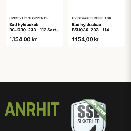
HVIDEVARESHOPPEN.DK
HVIDEVARESHOPPEN.DK
Bad hyldeskab -
Bad hyldeskab -
BSU030-233 - 113 Sort
BSU030-233 - 114
Eg - Melamin, sort eg
White Oak Line - Hvid
1.154,00 kr
1.154,00 kr
m/eg ABS-kant