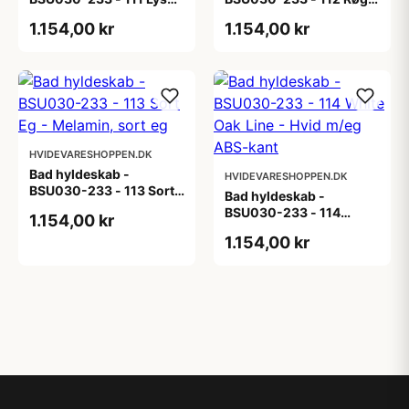
eg - Melamin, lys eg
Eg - Melamin, røget eg
1.154,00 kr
1.154,00 kr
HVIDEVARESHOPPEN.DK
Bad hyldeskab -
HVIDEVARESHOPPEN.DK
BSU030-233 - 113 Sort
Bad hyldeskab -
Eg - Melamin, sort eg
BSU030-233 - 114
1.154,00 kr
White Oak Line - Hvid
1.154,00 kr
m/eg ABS-kant