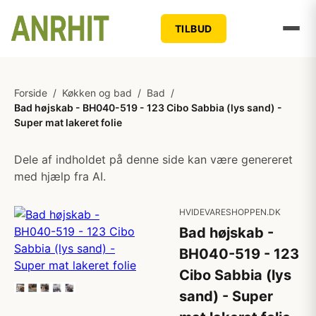
TILBUD
Forside
/
Køkken og bad
/
Bad
/
Bad højskab - BH040-519 - 123 Cibo Sabbia (lys sand) -
Super mat lakeret folie
Dele af indholdet på denne side kan være genereret
med hjælp fra AI.
HVIDEVARESHOPPEN.DK
Bad højskab -
BH040-519 - 123
Cibo Sabbia (lys
sand) - Super