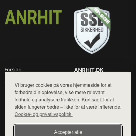
Forside
ANRHIT.DK
Produkter
Tlf. 78768672
Top Rabatter
Vi bruger cookies på vores hjemmeside for at
Mail:
hej@want.dk
Blog
forbedre din oplevelse, vise mere relevant
Kontakt
indhold og analysere trafikken. Kort sagt: for at
Cookie- og privatlivspolitik
siden fungerer bedre – ikke for at være irriterende.
Cookie- og privatlivspolitik.
Denne side er en del af want.dk, der udgiver en række
Accepter alle