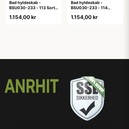
Bad hyldeskab -
Bad hyldeskab -
BSU030-233 - 113 Sort
BSU030-233 - 114
Eg - Melamin, sort eg
White Oak Line - Hvid
1.154,00 kr
1.154,00 kr
m/eg ABS-kant