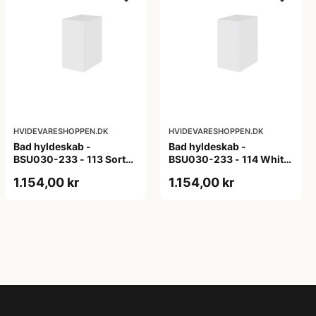
HVIDEVARESHOPPEN.DK
HVIDEVARESHOPPEN.DK
Bad hyldeskab -
Bad hyldeskab -
BSU030-233 - 113 Sort
BSU030-233 - 114 White
Eg - Melamin, sort eg
Oak Line - Hvid m/eg
1.154,00 kr
1.154,00 kr
ABS-kant