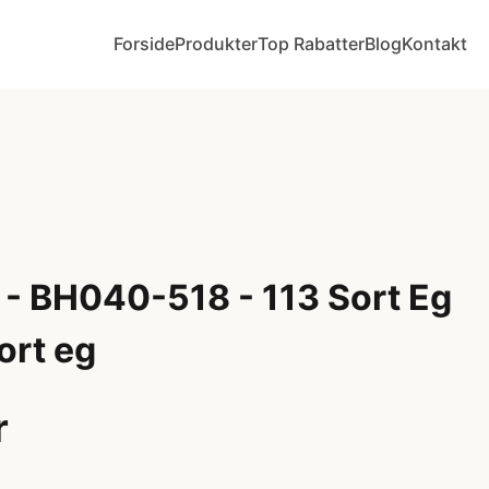
Forside
Produkter
Top Rabatter
Blog
Kontakt
 - BH040-518 - 113 Sort Eg
ort eg
r