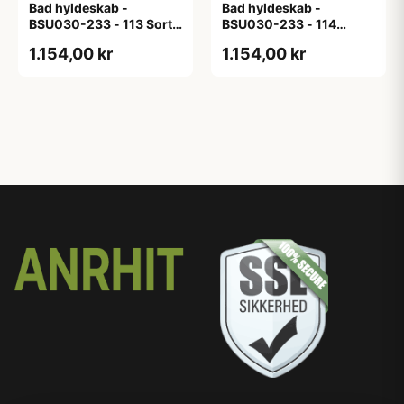
Bad hyldeskab -
Bad hyldeskab -
BSU030-233 - 113 Sort
BSU030-233 - 114
Eg - Melamin, sort eg
White Oak Line - Hvid
1.154,00 kr
1.154,00 kr
m/eg ABS-kant