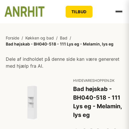
TILBUD
Forside
/
Køkken og bad
/
Bad
/
Bad højskab - BH040-518 - 111 Lys eg - Melamin, lys eg
Dele af indholdet på denne side kan være genereret
med hjælp fra AI.
HVIDEVARESHOPPEN.DK
Bad højskab -
BH040-518 - 111
Lys eg - Melamin,
lys eg