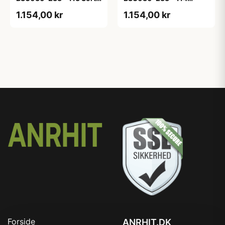
Eg - Melamin, sort eg
White Oak Line - Hvid
1.154,00 kr
1.154,00 kr
m/eg ABS-kant
Forside
ANRHIT.DK