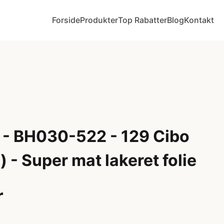
Forside
Produkter
Top Rabatter
Blog
Kontakt
 - BH030-522 - 129 Cibo
) - Super mat lakeret folie
r