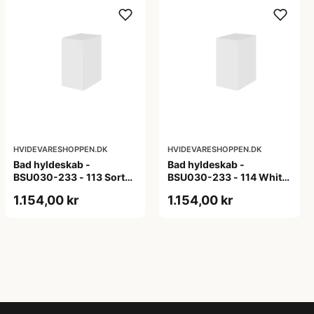
HVIDEVARESHOPPEN.DK
HVIDEVARESHOPPEN.DK
Bad hyldeskab -
Bad hyldeskab -
BSU030-233 - 113 Sort
BSU030-233 - 114 White
Eg - Melamin, sort eg
Oak Line - Hvid m/eg
1.154,00 kr
1.154,00 kr
ABS-kant