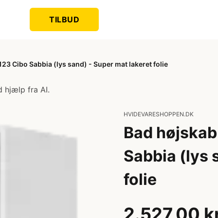
TILBUD
23 Cibo Sabbia (lys sand) - Super mat lakeret folie
 hjælp fra AI.
HVIDEVARESHOPPEN.DK
Bad højskab
Sabbia (lys 
folie
2.527,00 k