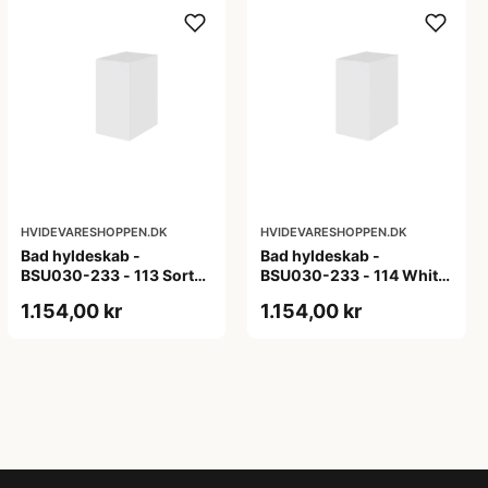
HVIDEVARESHOPPEN.DK
HVIDEVARESHOPPEN.DK
Bad hyldeskab -
Bad hyldeskab -
BSU030-233 - 113 Sort
BSU030-233 - 114 White
Eg - Melamin, sort eg
Oak Line - Hvid m/eg
1.154,00 kr
1.154,00 kr
ABS-kant