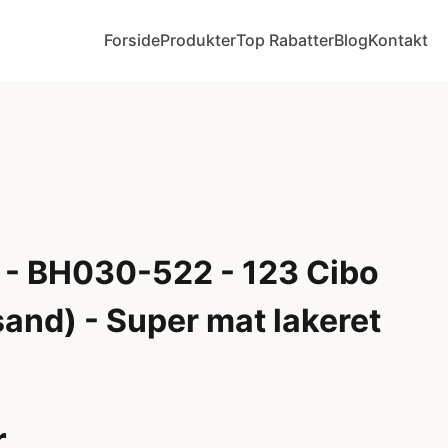
Forside
Produkter
Top Rabatter
Blog
Kontakt
 - BH030-522 - 123 Cibo
sand) - Super mat lakeret
r