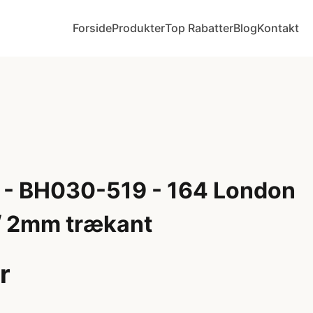
Forside
Produkter
Top Rabatter
Blog
Kontakt
 - BH030-519 - 164 London
/ 2mm trækant
r