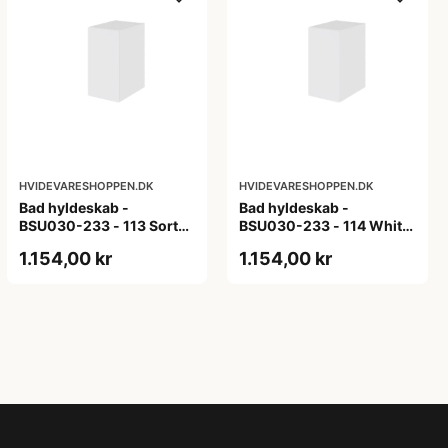
HVIDEVARESHOPPEN.DK
HVIDEVARESHOPPEN.DK
Bad hyldeskab -
Bad hyldeskab -
BSU030-233 - 113 Sort
BSU030-233 - 114 White
Eg - Melamin, sort eg
Oak Line - Hvid m/eg
1.154,00 kr
1.154,00 kr
ABS-kant