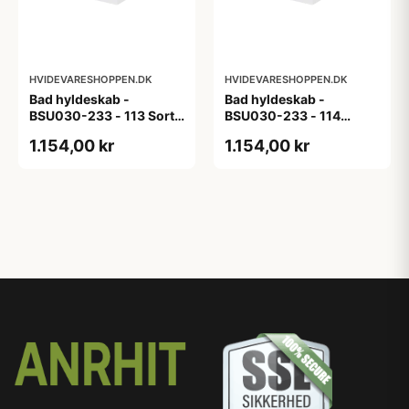
HVIDEVARESHOPPEN.DK
HVIDEVARESHOPPEN.DK
Bad hyldeskab -
Bad hyldeskab -
BSU030-233 - 113 Sort
BSU030-233 - 114
Eg - Melamin, sort eg
White Oak Line - Hvid
1.154,00 kr
1.154,00 kr
m/eg ABS-kant