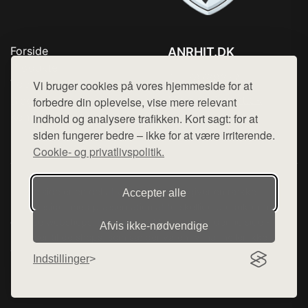
Forside
ANRHIT.DK
Produkter
Tlf. 78768672
Top Rabatter
Vi bruger cookies på vores hjemmeside for at
Mail:
hej@want.dk
Blog
forbedre din oplevelse, vise mere relevant
Kontakt
indhold og analysere trafikken. Kort sagt: for at
Cookie- og privatlivspolitik
siden fungerer bedre – ikke for at være irriterende.
Cookie- og privatlivspolitik.
Denne side er en del af want.dk, der udgiver en række
Accepter alle
hjemmesider med præsentation af forskellige produkter fra
diverse webshops. Der sælges ikke varer fra denne side - vi
Afvis ikke‑nødvendige
henviser til de shops, som sælger varen. Vi har heller ikke
varerne på lager.
Indstillinger
© 2026 anrhit.dk. Alle rettigheder forbeholdes.