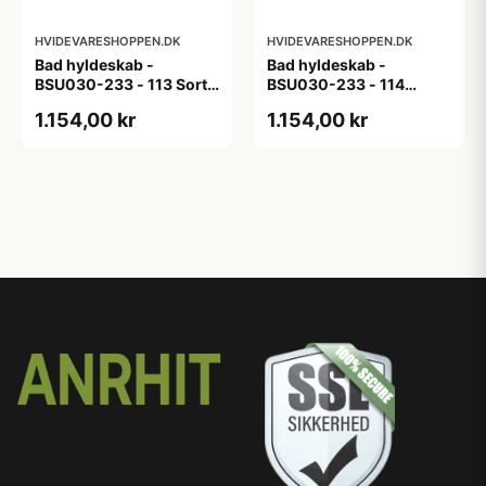
HVIDEVARESHOPPEN.DK
HVIDEVARESHOPPEN.DK
Bad hyldeskab -
Bad hyldeskab -
BSU030-233 - 113 Sort
BSU030-233 - 114
Eg - Melamin, sort eg
White Oak Line - Hvid
1.154,00 kr
1.154,00 kr
m/eg ABS-kant