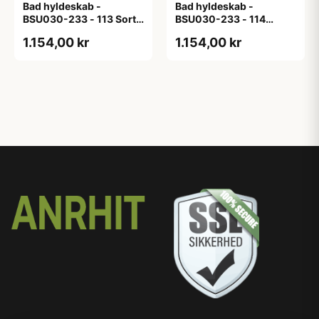
Bad hyldeskab -
Bad hyldeskab -
BSU030-233 - 113 Sort
BSU030-233 - 114
Eg - Melamin, sort eg
White Oak Line - Hvid
1.154,00 kr
1.154,00 kr
m/eg ABS-kant