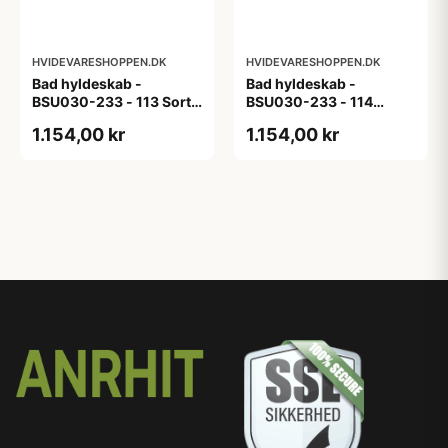
HVIDEVARESHOPPEN.DK
HVIDEVARESHOPPEN.DK
Bad hyldeskab -
Bad hyldeskab -
BSU030-233 - 113 Sort
BSU030-233 - 114
Eg - Melamin, sort eg
White Oak Line - Hvid
1.154,00 kr
1.154,00 kr
m/eg ABS-kant