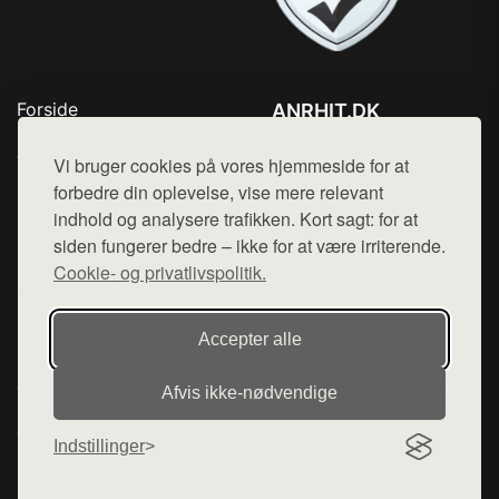
Forside
ANRHIT.DK
Produkter
Tlf. 78768672
Top Rabatter
Vi bruger cookies på vores hjemmeside for at
Mail:
hej@want.dk
Blog
forbedre din oplevelse, vise mere relevant
Kontakt
indhold og analysere trafikken. Kort sagt: for at
Cookie- og privatlivspolitik
siden fungerer bedre – ikke for at være irriterende.
Cookie- og privatlivspolitik.
Denne side er en del af want.dk, der udgiver en række
Accepter alle
hjemmesider med præsentation af forskellige produkter fra
diverse webshops. Der sælges ikke varer fra denne side - vi
Afvis ikke‑nødvendige
henviser til de shops, som sælger varen. Vi har heller ikke
varerne på lager.
Indstillinger
© 2026 anrhit.dk. Alle rettigheder forbeholdes.