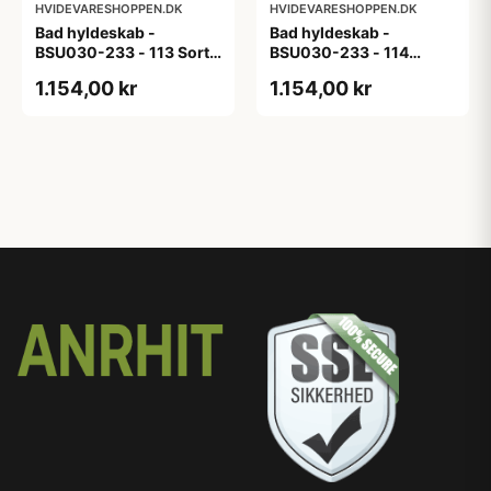
HVIDEVARESHOPPEN.DK
HVIDEVARESHOPPEN.DK
Bad hyldeskab -
Bad hyldeskab -
BSU030-233 - 113 Sort
BSU030-233 - 114
Eg - Melamin, sort eg
White Oak Line - Hvid
1.154,00 kr
1.154,00 kr
m/eg ABS-kant