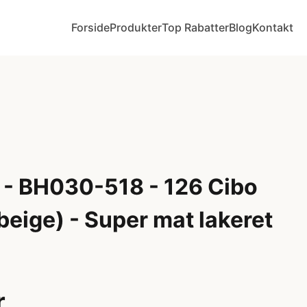
Forside
Produkter
Top Rabatter
Blog
Kontakt
 - BH030-518 - 126 Cibo
beige) - Super mat lakeret
r