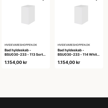
HVIDEVARESHOPPEN.DK
HVIDEVARESHOPPEN.DK
Bad hyldeskab -
Bad hyldeskab -
BSU030-233 - 113 Sort
BSU030-233 - 114 White
Eg - Melamin, sort eg
Oak Line - Hvid m/eg
1.154,00 kr
1.154,00 kr
ABS-kant