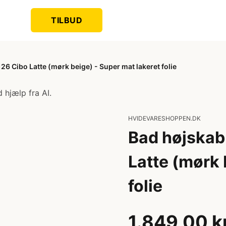
TILBUD
6 Cibo Latte (mørk beige) - Super mat lakeret folie
 hjælp fra AI.
HVIDEVARESHOPPEN.DK
Bad højskab
Latte (mørk 
folie
1.849,00 k