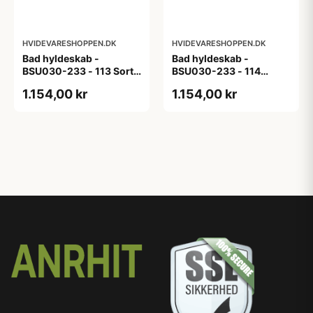
HVIDEVARESHOPPEN.DK
HVIDEVARESHOPPEN.DK
Bad hyldeskab -
Bad hyldeskab -
BSU030-233 - 113 Sort
BSU030-233 - 114
Eg - Melamin, sort eg
White Oak Line - Hvid
1.154,00 kr
1.154,00 kr
m/eg ABS-kant