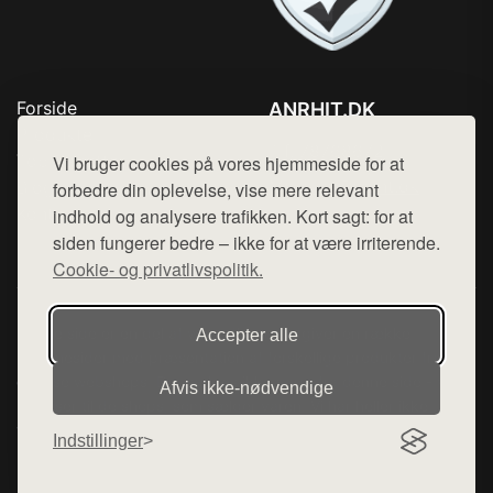
Forside
ANRHIT.DK
Produkter
Tlf. 78768672
Top Rabatter
Vi bruger cookies på vores hjemmeside for at
Mail:
hej@want.dk
Blog
forbedre din oplevelse, vise mere relevant
Kontakt
indhold og analysere trafikken. Kort sagt: for at
Cookie- og privatlivspolitik
siden fungerer bedre – ikke for at være irriterende.
Cookie- og privatlivspolitik.
Denne side er en del af want.dk, der udgiver en række
Accepter alle
hjemmesider med præsentation af forskellige produkter fra
diverse webshops. Der sælges ikke varer fra denne side - vi
Afvis ikke‑nødvendige
henviser til de shops, som sælger varen. Vi har heller ikke
varerne på lager.
Indstillinger
© 2026 anrhit.dk. Alle rettigheder forbeholdes.