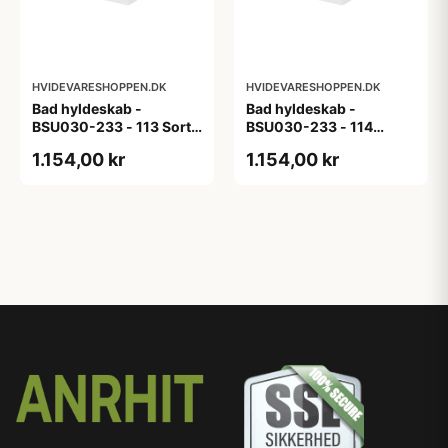
HVIDEVARESHOPPEN.DK
HVIDEVARESHOPPEN.DK
Bad hyldeskab -
Bad hyldeskab -
BSU030-233 - 113 Sort
BSU030-233 - 114
Eg - Melamin, sort eg
White Oak Line - Hvid
1.154,00 kr
1.154,00 kr
m/eg ABS-kant