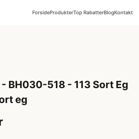
Forside
Produkter
Top Rabatter
Blog
Kontakt
 - BH030-518 - 113 Sort Eg
ort eg
r