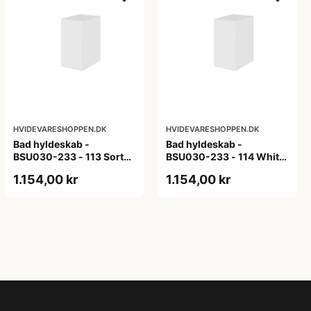
HVIDEVARESHOPPEN.DK
HVIDEVARESHOPPEN.DK
Bad hyldeskab -
Bad hyldeskab -
BSU030-233 - 113 Sort
BSU030-233 - 114 White
Eg - Melamin, sort eg
Oak Line - Hvid m/eg
1.154,00 kr
1.154,00 kr
ABS-kant