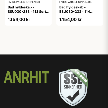
HVIDEVARESHOPPEN.DK
HVIDEVARESHOPPEN.DK
Bad hyldeskab -
Bad hyldeskab -
BSU030-233 - 113 Sort
BSU030-233 - 114
Eg - Melamin, sort eg
White Oak Line - Hvid
1.154,00 kr
1.154,00 kr
m/eg ABS-kant