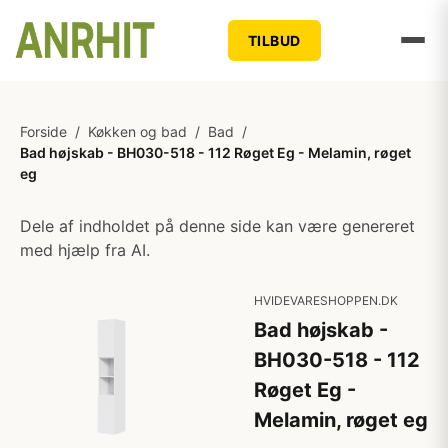
TILBUD
Forside
/
Køkken og bad
/
Bad
/
Bad højskab - BH030-518 - 112 Røget Eg - Melamin, røget
eg
Dele af indholdet på denne side kan være genereret
med hjælp fra AI.
HVIDEVARESHOPPEN.DK
Bad højskab -
BH030-518 - 112
Røget Eg -
Melamin, røget eg