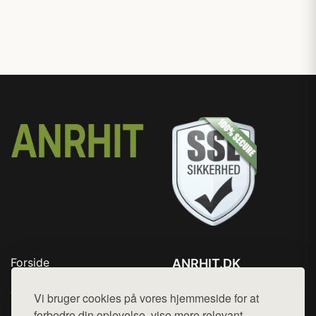
Forside
ANRHIT.DK
Produkter
Tlf. 78768672
Top Rabatter
Vi bruger cookies på vores hjemmeside for at
Mail:
hej@want.dk
Blog
forbedre din oplevelse, vise mere relevant