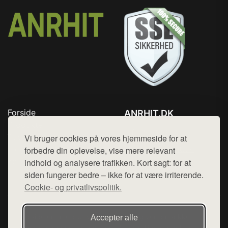
Forside
ANRHIT.DK
Produkter
Tlf. 78768672
Top Rabatter
Vi bruger cookies på vores hjemmeside for at
Mail:
hej@want.dk
Blog
forbedre din oplevelse, vise mere relevant
Kontakt
indhold og analysere trafikken. Kort sagt: for at
Cookie- og privatlivspolitik
siden fungerer bedre – ikke for at være irriterende.
Cookie- og privatlivspolitik.
Denne side er en del af want.dk, der udgiver en række
Accepter alle
hjemmesider med præsentation af forskellige produkter fra