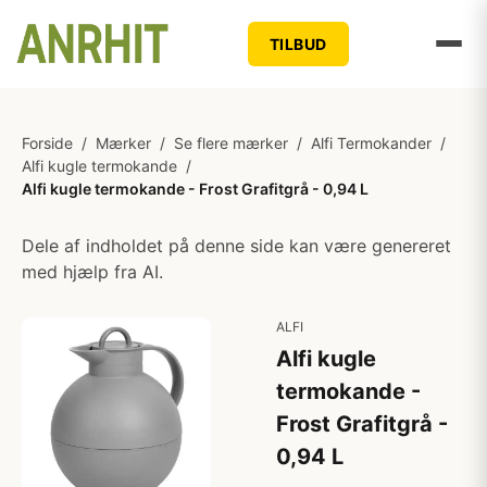
TILBUD
Forside
/
Mærker
/
Se flere mærker
/
Alfi Termokander
/
Alfi kugle termokande
/
Alfi kugle termokande - Frost Grafitgrå - 0,94 L
Dele af indholdet på denne side kan være genereret
med hjælp fra AI.
ALFI
Alfi kugle
termokande -
Frost Grafitgrå -
0,94 L