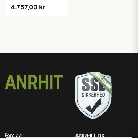
integrerbar OMI60-
4.757,00 kr
38 T/1
Forside
ANRHIT.DK