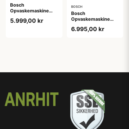
Bosch
BOSCH
Opvaskemaskine
Bosch
SMU2HVS06E - 2+2
Opvaskemaskine
5.999,00 kr
års garanti
SMU6ZCS10S - 2+2
6.995,00 kr
års garanti