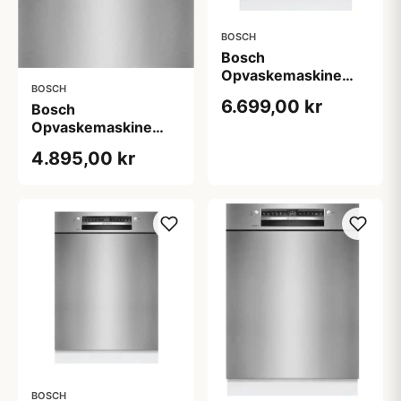
BOSCH
Bosch
Opvaskemaskine
BOSCH
SMU6ZCW10S - 2+2
6.699,00 kr
Bosch
års garanti
Opvaskemaskine
SMU2HVS02E - 2+2
4.895,00 kr
års garanti
BOSCH