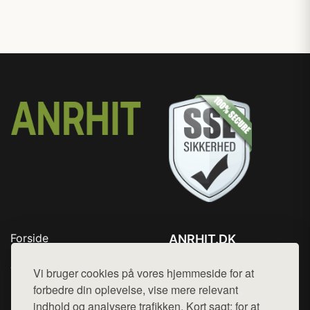
Forside
ANRHIT.DK
Produkter
Tlf. 78768672
Top Rabatter
Vi bruger cookies på vores hjemmeside for at
Mail:
hej@want.dk
Blog
forbedre din oplevelse, vise mere relevant
Kontakt
indhold og analysere trafikken. Kort sagt: for at