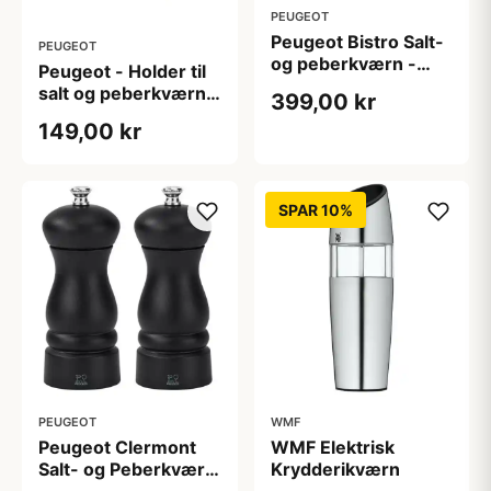
PEUGEOT
Peugeot Bistro Salt-
PEUGEOT
og peberkværn -
Peugeot - Holder til
Sort/Hvid - 10 cm.
salt og peberkværn -
399,00 kr
Acryl/stål
149,00 kr
SPAR 10%
PEUGEOT
WMF
Peugeot Clermont
WMF Elektrisk
Salt- og Peberkværn
Krydderikværn
- sort - 13 cm