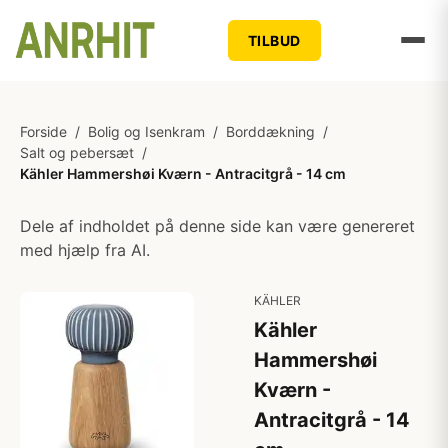
TILBUD
Forside
/
Bolig og Isenkram
/
Borddækning
/
Salt og pebersæt
/
Kähler Hammershøi Kværn - Antracitgrå - 14 cm
Dele af indholdet på denne side kan være genereret
med hjælp fra AI.
KÄHLER
Kähler
Hammershøi
Kværn -
Antracitgrå - 14