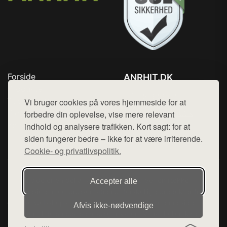
Forside
ANRHIT.DK
Produkter
Tlf. 78768672
Top Rabatter
Vi bruger cookies på vores hjemmeside for at
Mail:
hej@want.dk
Blog
forbedre din oplevelse, vise mere relevant
Kontakt
indhold og analysere trafikken. Kort sagt: for at
Cookie- og privatlivspolitik
siden fungerer bedre – ikke for at være irriterende.
Cookie- og privatlivspolitik.
Denne side er en del af want.dk, der udgiver en række
Accepter alle
hjemmesider med præsentation af forskellige produkter fra
diverse webshops. Der sælges ikke varer fra denne side - vi
Afvis ikke‑nødvendige
henviser til de shops, som sælger varen. Vi har heller ikke
varerne på lager.