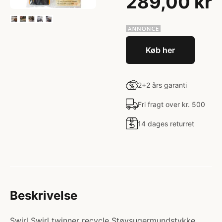
289,00 kr
Køb her
2+2 års garanti
Fri fragt over kr. 500
14 dages returret
Beskrivelse
Swirl Swirl twinner recycle Støvsugermundstykke.