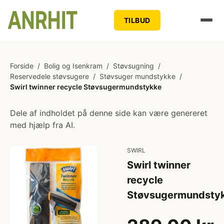
TILBUD
Forside
/
Bolig og Isenkram
/
Støvsugning
/
Reservedele støvsugere
/
Støvsuger mundstykke
/
Swirl twinner recycle Støvsugermundstykke
Dele af indholdet på denne side kan være genereret
med hjælp fra AI.
SWIRL
Swirl twinner
recycle
Støvsugermundsty