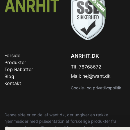
Forside
ANRHIT.DK
Produkter
Tlf. 78768672
Top Rabatter
Mail:
hej@want.dk
Blog
Kontakt
Cookie- og privatlivspolitik
Denne side er en del af want.dk, der udgiver en række
hjemmesider med præsentation af forskellige produkter fra
diverse webshops. Der sælges ikke varer fra denne side - vi