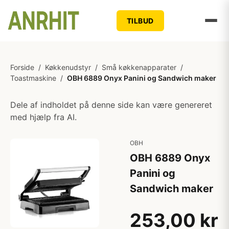
TILBUD
Forside
/
Køkkenudstyr
/
Små køkkenapparater
/
Toastmaskine
/
OBH 6889 Onyx Panini og Sandwich maker
Dele af indholdet på denne side kan være genereret
med hjælp fra AI.
OBH
OBH 6889 Onyx
Panini og
Sandwich maker
253,00 kr