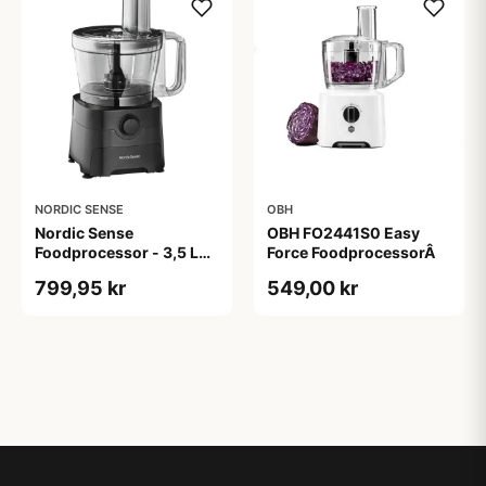
NORDIC SENSE
OBH
Nordic Sense
OBH FO2441S0 Easy
Foodprocessor - 3,5 L
Force FoodprocessorÂ
1000 watt
799,95 kr
549,00 kr