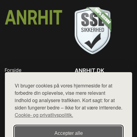
Forside
ANRHIT.DK
Produkter
Tlf. 78768672
Top Rabatter
Vi bruger cookies på vores hjemmeside for at
Mail:
hej@want.dk
Blog
forbedre din oplevelse, vise mere relevant
Kontakt
indhold og analysere trafikken. Kort sagt: for at
Cookie- og privatlivspolitik
siden fungerer bedre – ikke for at være irriterende.
Cookie- og privatlivspolitik.
Denne side er en del af want.dk, der udgiver en række
Accepter alle