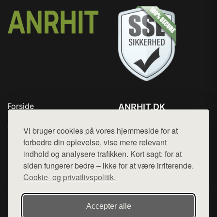
Forside
ANRHIT.DK
Produkter
Tlf. 78768672
Top Rabatter
Vi bruger cookies på vores hjemmeside for at
Mail:
hej@want.dk
Blog
forbedre din oplevelse, vise mere relevant
Kontakt
indhold og analysere trafikken. Kort sagt: for at
Cookie- og privatlivspolitik
siden fungerer bedre – ikke for at være irriterende.
Cookie- og privatlivspolitik.
Denne side er en del af want.dk, der udgiver en række
Accepter alle
hjemmesider med præsentation af forskellige produkter fra