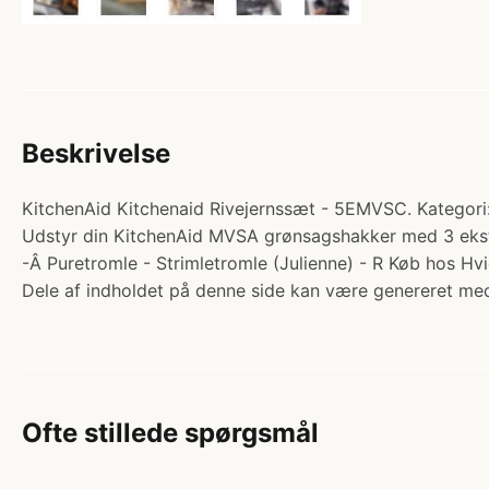
Beskrivelse
KitchenAid Kitchenaid Rivejernssæt - 5EMVSC. Kategori
Udstyr din KitchenAid MVSA grønsagshakker med 3 ekstra 
-Â Puretromle - Strimletromle (Julienne) - R Køb hos H
Dele af indholdet på denne side kan være genereret med
Ofte stillede spørgsmål