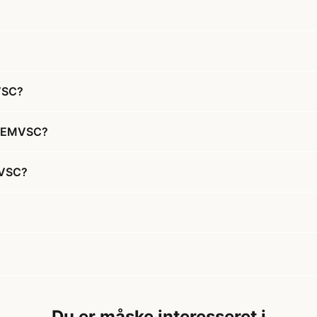
MVSC?
- 5EMVSC?
MVSC?
Du er måske interesseret i