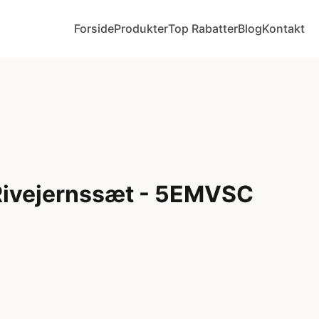
Forside
Produkter
Top Rabatter
Blog
Kontakt
Rivejernssæt - 5EMVSC