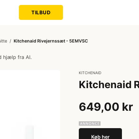
TILBUD
itte
/
Kitchenaid Rivejernssæt - 5EMVSC
 hjælp fra AI.
KITCHENAID
Kitchenaid 
649,00 kr
Køb her