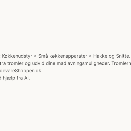
: Køkkenudstyr > Små køkkenapparater > Hakke og Snitte. P
tromler og udvid dine madlavningsmuligheder. Tromlerne er 
videvareShoppen.dk.
 hjælp fra AI.