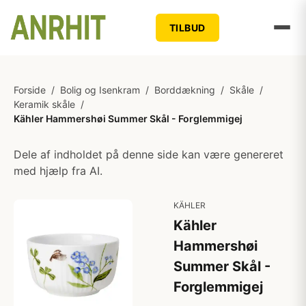
TILBUD
Forside
/
Bolig og Isenkram
/
Borddækning
/
Skåle
/
Keramik skåle
/
Kähler Hammershøi Summer Skål - Forglemmigej
Dele af indholdet på denne side kan være genereret
med hjælp fra AI.
KÄHLER
Kähler
Hammershøi
Summer Skål -
Forglemmigej