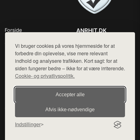
Forside
ANRHIT.DK
Produkter
Tlf. 78768672
Top Rabatter
Vi bruger cookies på vores hjemmeside for at
Mail:
hej@want.dk
Blog
forbedre din oplevelse, vise mere relevant
Kontakt
indhold og analysere trafikken. Kort sagt: for at
Cookie- og privatlivspolitik
siden fungerer bedre – ikke for at være irriterende.
Cookie- og privatlivspolitik.
Denne side er en del af want.dk, der udgiver en række
Accepter alle
hjemmesider med præsentation af forskellige produkter fra
diverse webshops. Der sælges ikke varer fra denne side - vi
Afvis ikke‑nødvendige
henviser til de shops, som sælger varen. Vi har heller ikke
varerne på lager.
Indstillinger
© 2026 anrhit.dk. Alle rettigheder forbeholdes.