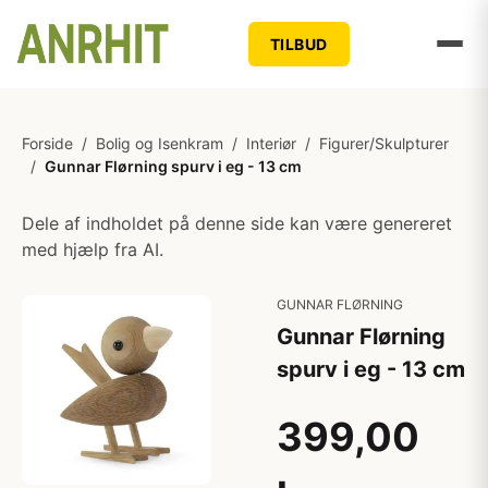
TILBUD
Forside
/
Bolig og Isenkram
/
Interiør
/
Figurer/Skulpturer
/
Gunnar Flørning spurv i eg - 13 cm
Dele af indholdet på denne side kan være genereret
med hjælp fra AI.
GUNNAR FLØRNING
Gunnar Flørning
spurv i eg - 13 cm
399,00