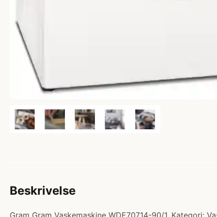
Beskrivelse
Gram Gram Vaskemaskine WDE70714-90/1. Kategori: Vas