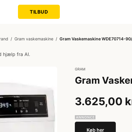
TILBUD
rand
/
Gram vaskemaskine
/
Gram Vaskemaskine WDE70714-90/
 hjælp fra AI.
GRAM
Gram Vaske
3.625,00 k
Køb her