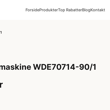
Forside
Produkter
Top Rabatter
Blog
Kontakt
1
maskine WDE70714-90/1
r