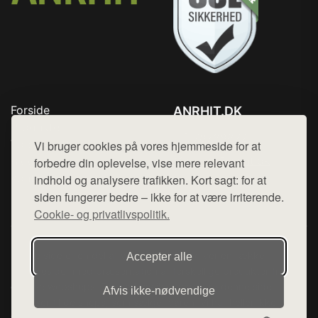
Forside
ANRHIT.DK
Produkter
Tlf. 78768672
Top Rabatter
Vi bruger cookies på vores hjemmeside for at
Mail:
hej@want.dk
Blog
forbedre din oplevelse, vise mere relevant
Kontakt
indhold og analysere trafikken. Kort sagt: for at
Cookie- og privatlivspolitik
siden fungerer bedre – ikke for at være irriterende.
Cookie- og privatlivspolitik.
Denne side er en del af want.dk, der udgiver en række
Accepter alle
hjemmesider med præsentation af forskellige produkter fra
diverse webshops. Der sælges ikke varer fra denne side - vi
Afvis ikke‑nødvendige
henviser til de shops, som sælger varen. Vi har heller ikke
varerne på lager.