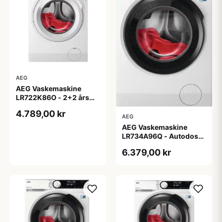
AEG
AEG Vaskemaskine
LR722K86O - 2+2 års
garanti
4.789,00 kr
AEG
AEG Vaskemaskine
LR734A96Q - Autodose
- 2+2 års garanti
6.379,00 kr