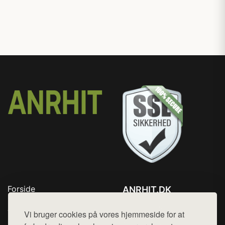
Forside
ANRHIT.DK
Produkter
Tlf. 78768672
Top Rabatter
Vi bruger cookies på vores hjemmeside for at
Mail:
hej@want.dk