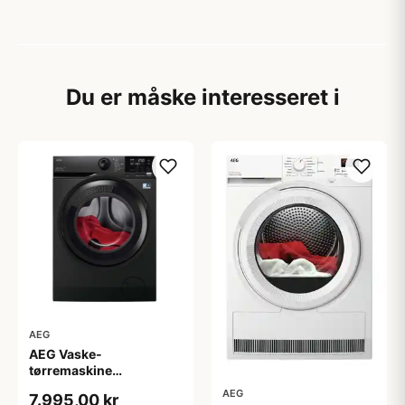
Du er måske interesseret i
AEG
AEG Vaske-
tørremaskine
LWR7249969 - 2+2 års
AEG
7.995,00 kr
garanti