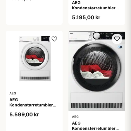
AEG
Kondenstørretumbler
TR702G84G
5.195,00 kr
AEG
AEG
Kondenstørretumbler
TR722L84O - 2+2 års
5.599,00 kr
garanti
AEG
AEG
Kondenstørretumbler