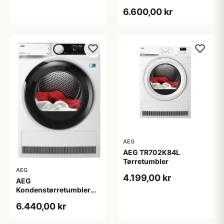
TR934N85C - 2+2 års
6.600,00 kr
garanti
AEG
AEG TR702K84L
Tørretumbler
AEG
4.199,00 kr
AEG
Kondenstørretumbler
TR934T94J - 2+2 års
6.440,00 kr
garanti