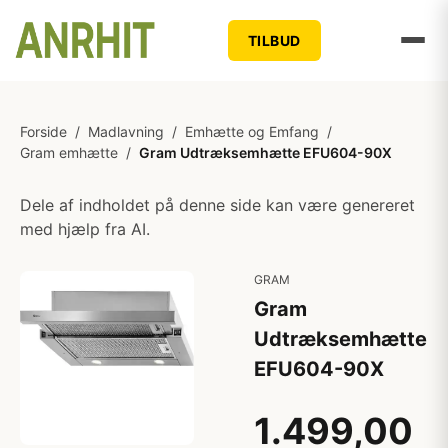
TILBUD
Forside
/
Madlavning
/
Emhætte og Emfang
/
Gram emhætte
/
Gram Udtræksemhætte EFU604-90X
Dele af indholdet på denne side kan være genereret
med hjælp fra AI.
GRAM
Gram
Udtræksemhætte
EFU604-90X
1.499,00