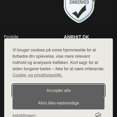
Forside
ANRHIT.DK
Produkter
Tlf. 78768672
Top Rabatter
Vi bruger cookies på vores hjemmeside for at
Mail:
hej@want.dk
Blog
forbedre din oplevelse, vise mere relevant
Kontakt
indhold og analysere trafikken. Kort sagt: for at
Cookie- og privatlivspolitik
siden fungerer bedre – ikke for at være irriterende.
Cookie- og privatlivspolitik.
Denne side er en del af want.dk, der udgiver en række
Accepter alle
hjemmesider med præsentation af forskellige produkter fra
diverse webshops. Der sælges ikke varer fra denne side - vi
Afvis ikke‑nødvendige
henviser til de shops, som sælger varen. Vi har heller ikke
varerne på lager.
Indstillinger