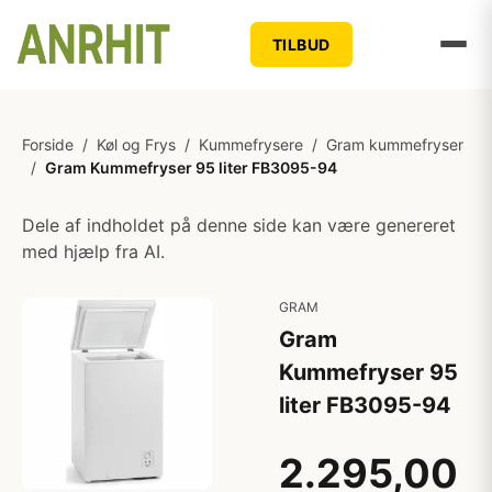
TILBUD
Forside
/
Køl og Frys
/
Kummefrysere
/
Gram kummefryser
/
Gram Kummefryser 95 liter FB3095-94
Dele af indholdet på denne side kan være genereret
med hjælp fra AI.
GRAM
Gram
Kummefryser 95
liter FB3095-94
2.295,00