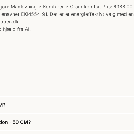
ori: Madlavning > Komfurer > Gram komfur. Pris: 6388.00
enavnet EKI4554-91. Det er et energieffektivt valg med ene
oppen.dk.
 hjælp fra AI.
CM?
tion - 50 CM?