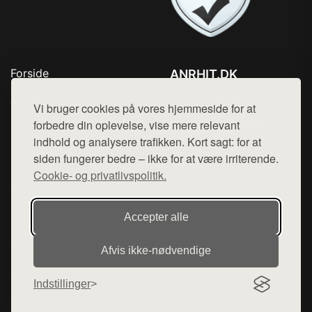
Forside
ANRHIT.DK
Produkter
Tlf. 78768672
Top Rabatter
Vi bruger cookies på vores hjemmeside for at
Mail:
hej@want.dk
Blog
forbedre din oplevelse, vise mere relevant
Kontakt
indhold og analysere trafikken. Kort sagt: for at
Cookie- og privatlivspolitik
siden fungerer bedre – ikke for at være irriterende.
Cookie- og privatlivspolitik.
Denne side er en del af want.dk, der udgiver en række
Accepter alle
hjemmesider med præsentation af forskellige produkter fra
diverse webshops. Der sælges ikke varer fra denne side - vi
Afvis ikke‑nødvendige
henviser til de shops, som sælger varen. Vi har heller ikke
varerne på lager.
Indstillinger
© 2026 anrhit.dk. Alle rettigheder forbeholdes.